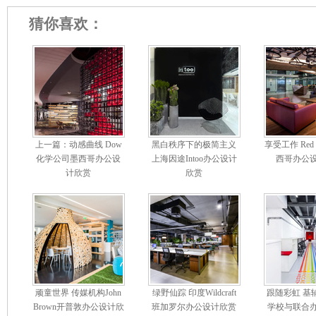
猜你喜欢：
上一篇：动感曲线 Dow
黑白秩序下的极简主义
享受工作 Red 
化学公司墨西哥办公设
上海因途Intoo办公设计
西哥办公
计欣赏
欣赏
顽童世界 传媒机构John
绿野仙踪 印度Wildcraft
跟随彩虹 基辅U
Brown开普敦办公设计欣
班加罗尔办公设计欣赏
学校与联合