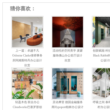
猜你喜欢：
上一篇：卓越不凡
流动性的空间美学 麦蒙
创新赋能 科
Osborne Clarke律师事务
服饰佛山办公前厅设计
Black Rab
所阿姆斯特丹办公设计
欣赏
公设计
欣赏
轻盈木色 联合办公
灵动摩登 德国金融服务
呼吸之间 泰
Cloudworks巴塞罗那创
商Hypoport柏林办公设计
村办公设