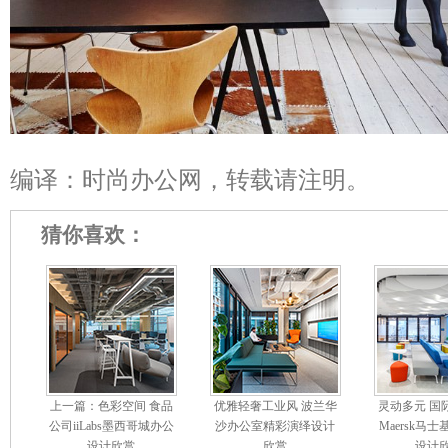
编译：时尚办公网，转载请注明。
猜你喜欢：
上一篇：色彩空间 食品
优雅轻奢工业风 波兰华
灵动多元 国
公司iiLabs墨西哥城办公
沙办公室精彩演绎设计
Maersk马
设计欣赏
欣赏
设计