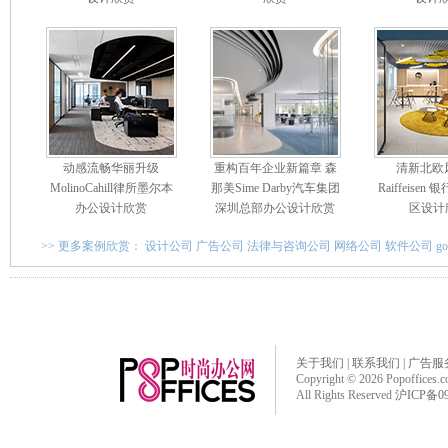
动感流畅华丽升级
重构百年企业新篇章 森
清新北欧
MolinoCahill律所墨尔本
那美Sime Darby汽车集团
Raiffeise
办公设计欣赏
深圳总部办公设计欣赏
区设计
>> 更多案例欣赏：
设计公司
广告公司
法律与咨询公司
网络公司
软件公司
g