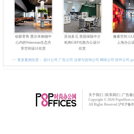
创新零售 墨尔本购物中
灵动多元 英国保险中介
像素空间 G
心内的Waterman生态共
机构GRP伦敦办公设计
上海办公
享空间设计欣赏
欣赏
>> 更多案例欣赏：
设计公司
广告公司
法律与咨询公司
网络公司
软件公司
g