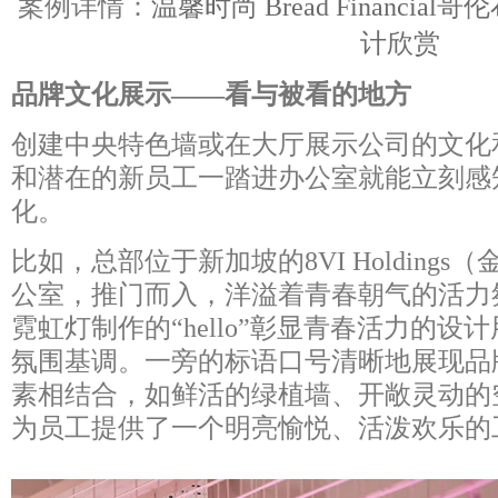
案例详情：
温馨时尚 Bread Financi
计欣赏
品牌文化展示——看与被看的地方
创建中央特色墙或在大厅展示公司的文化
和潜在的新员工一踏进办公室就能立刻感
化。
比如，总部位于新加坡的8VI Holding
公室，推门而入，洋溢着青春朝气的活力
霓虹灯制作的“hello”彰显青春活力的
氛围基调。一旁的标语口号清晰地展现品
素相结合，如鲜活的绿植墙、开敞灵动的
为员工提供了一个明亮愉悦、活泼欢乐的