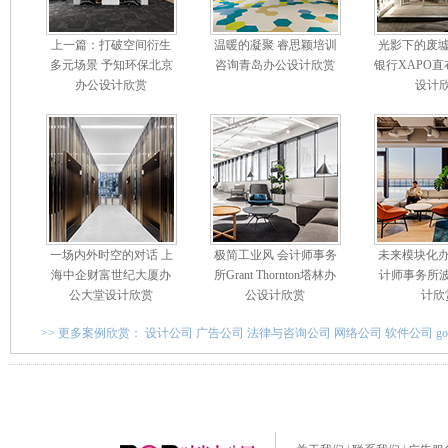
上一篇：打破空间衍生
温暖的凝聚 睿思颖培训
光影下的废墟
多元场景 予知环保北京
咨询青岛办公设计欣赏
银行XAPO
办公设计欣赏
设计
一场内外时空的对话 上
极简工业风 会计师事务
未来模块化办
海中企财富世纪大厦办
所Grant Thornton塔林办
计师事务所
公大堂设计欣赏
公设计欣赏
计欣
>> 更多案例欣赏：
设计公司
广告公司
法律与咨询公司
网络公司
软件公司
g