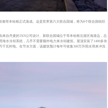
在丹麦首都哥本哈根正式落成。这是世界第六大联合国城，将为8个联合国组织
由来自丹麦的3XN公司设计。新联合国城位于哥本哈根北港区海港边，总
用海水冷却系统，几乎不需要额外电力来冷却建筑。屋顶安装了1400多块
万千瓦时电。在节水方面，该建筑预计每年可收集300万升雨水用来冲洗