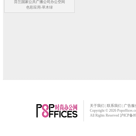
芬兰国家公共广播公司办公空间
色彩应用-草木绿