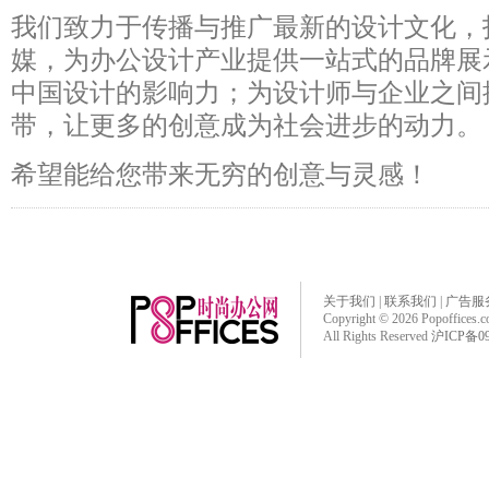
我们致力于传播与推广最新的设计文化，
媒，为办公设计产业提供一站式的品牌展
中国设计的影响力；为设计师与企业之间
带，让更多的创意成为社会进步的动力。
希望能给您带来无穷的创意与灵感！