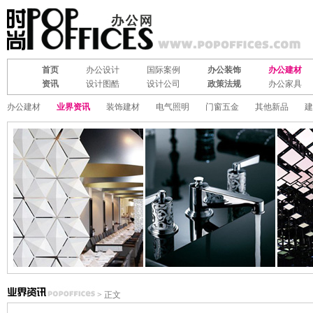
首页
办公设计
国际案例
办公装饰
办公建材
资讯
设计图酷
设计公司
政策法规
办公家具
办公建材
业界资讯
装饰建材
电气照明
门窗五金
其他新品
建
> 正文