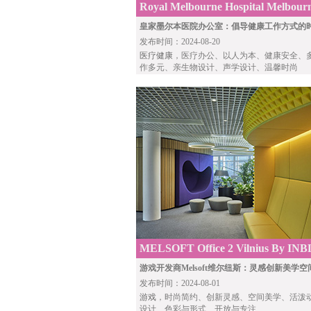
Royal Melbourne Hospital Melbour
Gray Puksand
皇家墨尔本医院办公室：倡导健康工作方式的
发布时间：2024-08-20
医疗健康
，医疗办公、以人为本、健康安全、
作多元、亲生物设计、声学设计、温馨时尚
MELSOFT Office 2 Vilnius By I
游戏开发商Melsoft维尔纽斯：灵感创新美学空
发布时间：2024-08-01
游戏
，时尚简约、创新灵感、空间美学、活泼
设计、色彩与形式、开放与专注