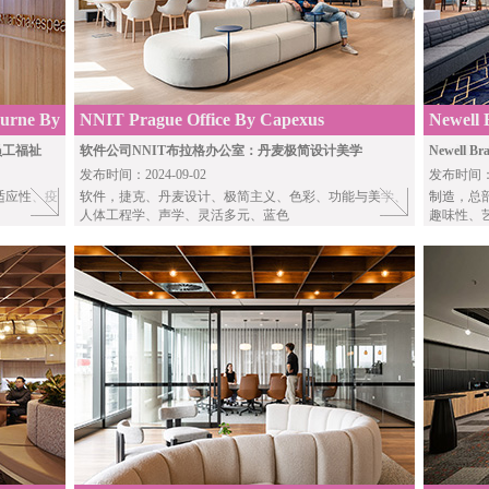
ourne By
NNIT Prague Office By Capexus
Newell 
Perkins
重员工福祉
软件公司NNIT布拉格办公室：丹麦极简设计美学
Newel
发布时间：2024-09-02
发布时间：20
适应性、疫
软件
，捷克、丹麦设计、极简主义、色彩、功能与美学、
制造
，总
人体工程学、声学、灵活多元、蓝色
趣味性、