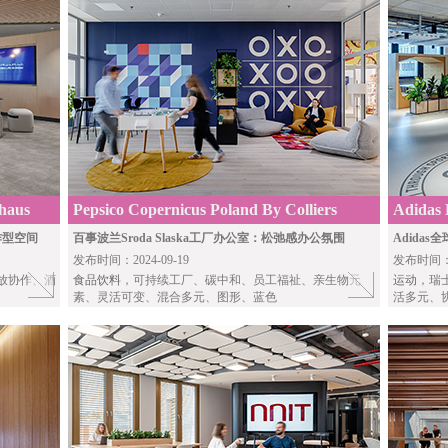
ehaus
Pepsico Copernicus Poland By Colliers
Adidas 
Define
ARCH
协作型空间
百事波兰Sroda Slaska工厂办公室：松弛感办公氛围
Adida
发布时间：2024-09-19
发布时间：20
放协作、酒
食品饮料
，可持续工厂、碳中和、员工福祉、亲生物元
运动
，瑞
素、灵活可变、混合多元、图形、蓝色
活多元、