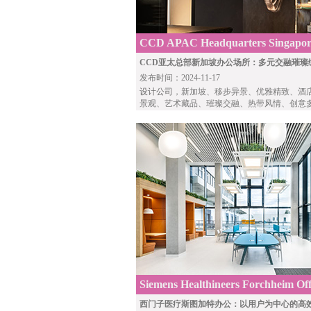
CCD APAC Headquarters Singapor
CCD亚太总部新加坡办公场所：多元交融璀璨
发布时间：2024-11-17
设计公司
，新加坡、移步异景、优雅精致、酒
景观、艺术藏品、璀璨交融、热带风情、创意
Siemens Healthineers Forchheim Off
Dittel Architekten
西门子医疗斯图加特办公：以用户为中心的高