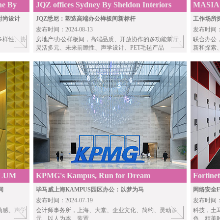
ne By
JQZ offices Sydney By Sheldon Interiors
MASIA 
Buchar
时尚设计
JQZ悉尼：塑造高端办公样板间新标杆
工作场所
发布时间：2024-08-13
发布时间：20
多样性、协
房地产/办公样板间
，高端品质、开放协作的多功能前厅、
联合办公
灵活多元、未来前瞻性、声学设计、PET毛毡产品
新和探索
NBLUM
KPMG's Kampus, Run for Dream
Fortinet
Archite
间
毕马威上海KAMPUS园区办公：以梦为马
网络安全F
发布时间：2024-07-19
发布时间：20
动感、声学
会计师事务所
，上海、大堂、企业文化、简约、灵动多
科技
，土
元、以人为本、装置
色、精美