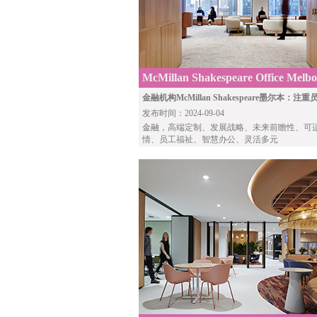
McMillan Shakespeare Office Melb
Gray Puksand
金融机构McMillan Shakespeare墨尔本：注
发布时间：2024-09-04
金融
，高端定制、发展战略、未来前瞻性、可
情、员工福祉、智慧办公、灵活多元