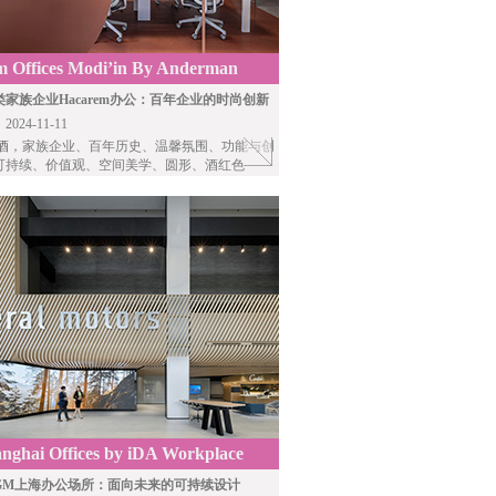
 Offices Modi’in By Anderman
cts
家族企业Hacarem办公：百年企业的时尚创新
24-11-11
酒
，家族企业、百年历史、温馨氛围、功能与创
可持续、价值观、空间美学、圆形、酒红色
ghai Offices by iDA Workplace
GM上海办公场所：面向未来的可持续设计