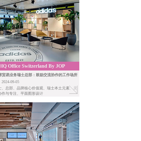
HQ Office Switzerland By JOP
ITEKTEN
s全球贸易业务瑞士总部：鼓励交流协作的工作场所
24-09-05
士、总部、品牌核心价值观、瑞士本土元素、灵
协作与专注、平面图形设计