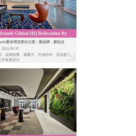
Brands Global HQ Relocation By
&Will
l Brands新全球总部办公室：新品牌，新起点
24-08-30
部、品牌故事、凝聚力、开放协作、灵动多元、
艺术装置设计