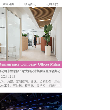
风格分类
联合
办公
公司查找
Reinsurance Company Offices Milan
is
险公司米兰总部：意大利设计美学混合灵动办公
24-12-13
大利、总部、定制空间、曲线、柔和配色、亲生
人体工学、可持续、模块化、灵活多、前瞻性