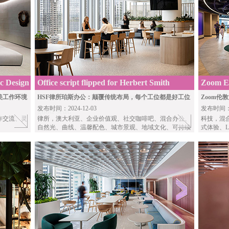
c Design
Office script flipped for Herbert Smith
Zoom Ex
Freehills in Perth, where “every seat is a
London
美工作环境
HSF律所珀斯办公：颠覆传统布局，每个工位都是好工位
Zoom
发布时间：2024-12-03
发布时间：20
good seat.”
作交流、灵
律所
，澳大利亚、企业价值观、社交咖啡吧、混合办公、
科技
，混
自然光、曲线、温馨配色、城市景观、地域文化、可持续
式体验、