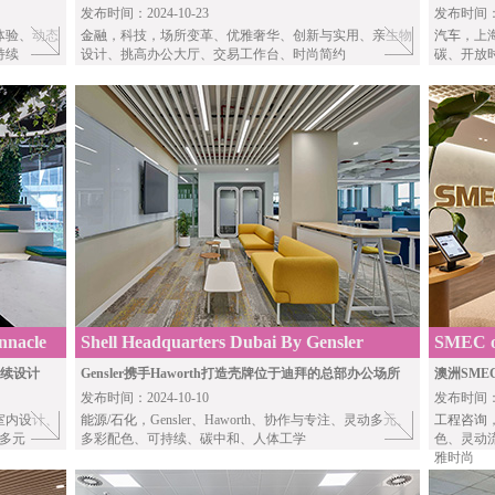
发布时间：2024-10-23
发布时间：20
体验、动态
金融
，科技，场所变革、优雅奢华、创新与实用、亲生物
汽车
，上
持续
设计、挑高办公大厅、交易工作台、时尚简约
碳、开放
nnacle
Shell Headquarters Dubai By Gensler
SMEC of
持续设计
Gensler携手Haworth打造壳牌位于迪拜的总部办公场所
澳洲SM
发布时间：2024-10-10
发布时间：20
室内设计、
能源/石化
，Gensler、Haworth、协作与专注、灵动多元、
工程咨询
动多元
多彩配色、可持续、碳中和、人体工学
色、灵动
雅时尚