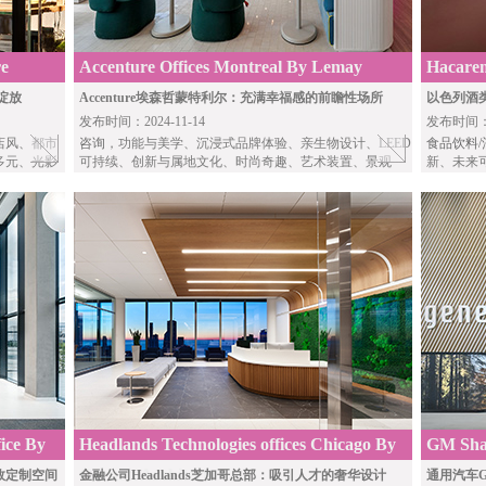
e
Accenture Offices Montreal By Lemay
Hacarem
Archite
绽放
Accenture埃森哲蒙特利尔：充满幸福感的前瞻性场所
以色列酒类
发布时间：2024-11-14
发布时间：20
店风、都市
咨询
，功能与美学、沉浸式品牌体验、亲生物设计、LEED
食品饮料/
多元、光影
可持续、创新与属地文化、时尚奇趣、艺术装置、景观
新、未来
ice By
Headlands Technologies offices Chicago By
GM Shan
Garnett Architects
效定制空间
金融公司Headlands芝加哥总部：吸引人才的奢华设计
通用汽车