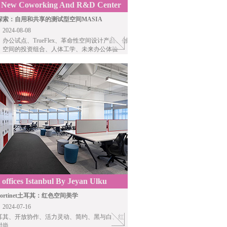
New Coworking And R&D Center
est By COS
探索：自用和共享的测试型空间MASIA
24-08-08
，办公试点、TrueFlex、革命性空间设计产品、创
、空间的投资组合、人体工学、未来办公体验
 offices Istanbul By Jeyan Ulku
cts
ortinet土耳其：红色空间美学
24-07-16
耳其、开放协作、活力灵动、简约、黑与白、红
时尚