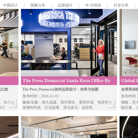
中国
设计
国家
分布
总部设计
年/月精选
行业
分类
The Press Democrat Santa Rosa Office By
Global 
RMW
By Tetr
感之旅
The Press Democrat加州总部设计：传承与创新
全球再保
发布时间：2024-12-16
发布时间：20
元、自主选
媒体/出版
，悠久底蕴、现代理念、透明开放、包容协作、
保险
，意
设计
发展时间表、灯光故事、灵活多元、适应性
物元素、