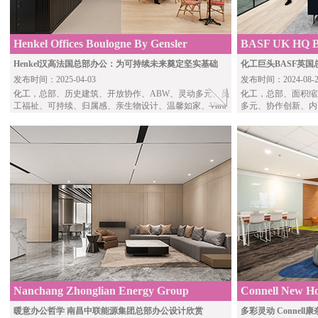
Henkel Offices Boulogne By Gensler
BASF UK HQ By 
Henkel汉高法国总部办公：为可持续未来奠定坚实基础
化工巨头BASF英
发布时间：2025-04-03
发布时间：2024-08-2
化工
，总部、历史建筑、开放协作、ABW、灵动多元、员
化工
，总部、面积缩
工福祉、可持续、归属感、亲生物设计、温馨如家、Vitra
多元、协作创新、内
Nanchang Zhonglian Energy Group
Connell New Ho
Headquarters by Ocean Design
ZOES Creative 
暖意办公哲学 南昌中联能源集团总部办公设计欣赏
多彩灵动 Conne