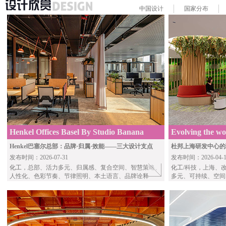
中国
设计
国家
分布
Henkel Offices Basel By Studio Banana
Evolving the wo
innovation
Henkel巴塞尔总部：品牌·归属·效能——三大设计支点
杜邦上海研发中心的
发布时间：2026-07-31
发布时间：2026-04-1
化工
，总部、活力多元、归属感、复合空间、智慧策略、
化工
/科技，上海、
人性化、色彩节奏、节律照明、本土语言、品牌诠释
多元、可持续、空间