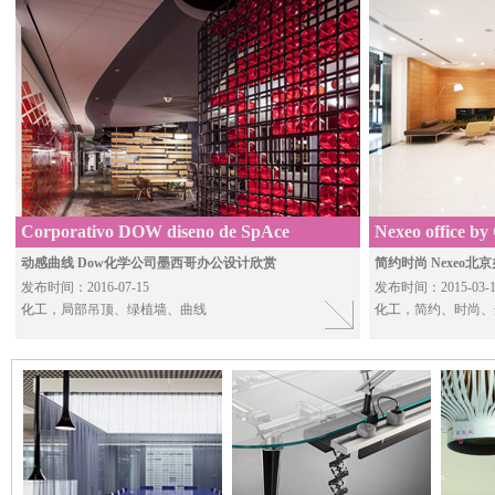
Corporativo DOW diseno de SpAce
Nexeo office by
Arquitectura
动感曲线 Dow化学公司墨西哥办公设计欣赏
简约时尚 Nexeo北
发布时间：2016-07-15
发布时间：2015-03-1
化工
，局部吊顶、绿植墙、曲线
化工
，简约、时尚、