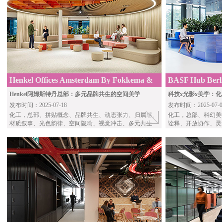
Henkel Offices Amsterdam By Fokkema &
BASF Hub Berl
Partners
Henkel阿姆斯特丹总部：多元品牌共生的空间美学
科技x光影x美学：化
发布时间：2025-07-18
发布时间：2025-07-0
化工
，总部、拼贴概念、品牌共生、动态张力、归属感、
化工
，总部、科幻美
材质叙事、光色韵律、空间隐喻、视觉冲击、多元共生
诠释、开放协作、灵