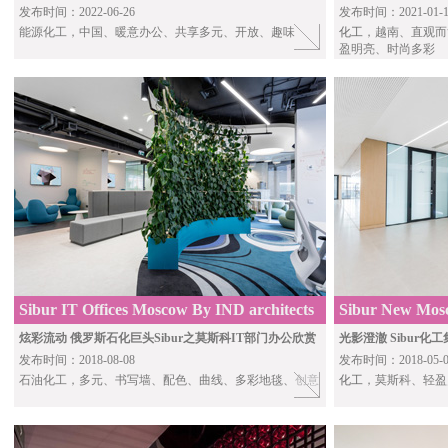
发布时间：2022-06-26
发布时间：2021-01-1
能源化工，中国、暖意办公、共享多元、开放、趣味
化工
，越南、直观而
盈明亮、时尚多彩
Sibur IT Offices Moscow By IND architects
Sibur New Mosc
炫彩流动 俄罗斯石化巨头Sibur之莫斯科IT部门办公欣赏
光影澄澈 Sibur
发布时间：2018-08-08
发布时间：2018-05-0
石油化工，多元、书写墙、配色、曲线、多彩地毯、创意
化工
，莫斯科、轻盈