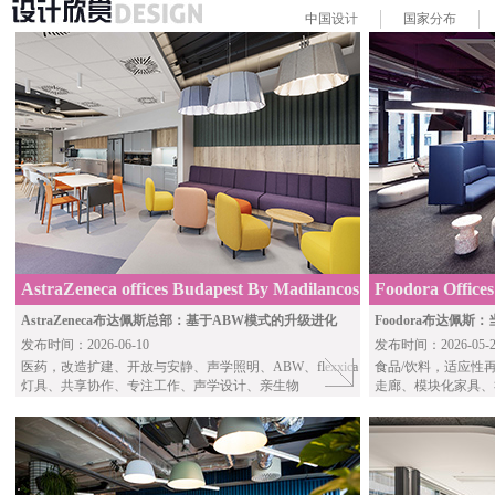
中国
设计
国家
分布
AstraZeneca offices Budapest By Madilancos
Foodora Office
Studio
AstraZeneca布达佩斯总部：基于ABW模式的升级进化
Foodora布达佩
发布时间：2026-06-10
发布时间：2026-05-2
医药
，改造扩建、开放与安静、声学照明、ABW、flexxica
食品
/饮料，适应性
灯具、共享协作、专注工作、声学设计、亲生物
走廊、模块化家具、