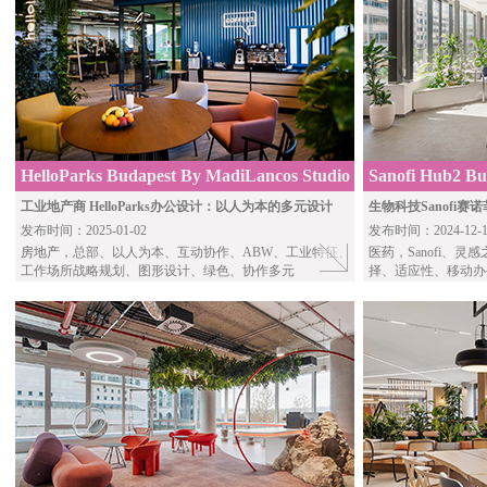
HelloParks Budapest By MadiLancos Studio
Sanofi Hub2 B
工业地产商 HelloParks办公设计：以人为本的多元设计
生物科技Sanofi
发布时间：2025-01-02
发布时间：2024-12-1
房地产
，总部、以人为本、互动协作、ABW、工业特征、
医药
，Sanofi、
工作场所战略规划、图形设计、绿色、协作多元
择、适应性、移动办