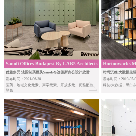
Sanofi Offices Budapest By LAB5 Architects
Hortonworks Mo
GASPARBON
优雅多元 法国制药巨头Sanofi布达佩斯办公设计欣赏
时尚沉稳 大数据先驱H
发布时间：2021-06-30
发布时间：2019-07-0
医药，地域文化元素、声学元素、开放多元、优雅配色、
科技
/大数据，黑白
绿色