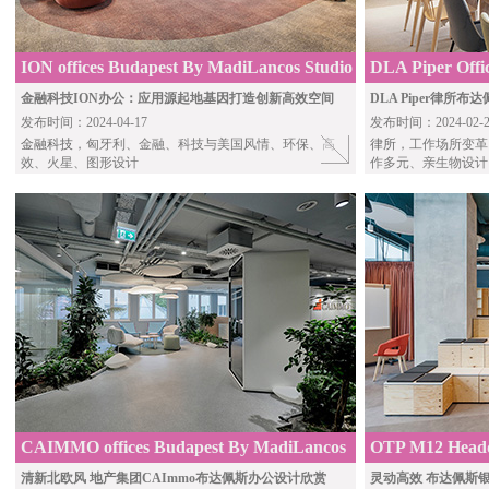
ION offices Budapest By MadiLancos Studio
DLA Piper Offi
Studio
金融科技ION办公：应用源起地基因打造创新高效空间
DLA Piper律
发布时间：2024-04-17
发布时间：2024-02-2
金融科技
，匈牙利、金融、科技与美国风情、环保、高
律所
，工作场所变革
效、火星、图形设计
作多元、亲生物设计
CAIMMO offices Budapest By MadiLancos
OTP M12 Headq
Studio
Lancos Studio
清新北欧风 地产集团CAImmo布达佩斯办公设计欣赏
灵动高效 布达佩斯