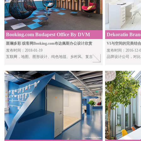
Booking.com Budapest Office By DVM
Dekoratio Bran
Group
斑斓多彩 缤客网Booking.com布达佩斯办公设计欣赏
VI与空间的完美结合 
发布时间：2018-01-19
发布时间：2016-12-0
互联网
，地图、图形设计、纯色地毯、乡村风、复古
品牌设计公司，对比