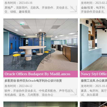
发布时间：2023-03-16
发布时间：2023-02-2
房地产
，清新简约、北欧风、开放协作、灵动多元、社
金融/投资
，匈牙利
交、绿植、趣味视觉
开放协作灵动多元、
Oracle Offices Budapest By MadiLancos
Nowy Styl Offi
Studio
多彩灵动 软件巨头Oracle匈牙利办公设计欣赏
极简工业风 办公家具N
发布时间：2022-04-12
发布时间：2021-10-1
软件
，开放协作灵动多元、中性柔和配色、声学毛毡板、
家具
，匈牙利、展厅
有机曲线、蓝色、几何图形、混合办公
试、灰白基调