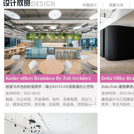
中国
设计
国家
分布
Kistler offices Bratislava By Zeit Architect
Delta Office Br
Architects Slov
粉蓝与木色的松弛美学：瑞士KISTLER居家感办公空间
Delta Pods 
发布时间：2025-04-02
发布时间：2025-04-0
制造
，办公转型、开放透明、协作、居家氛围、混合办
建筑设计
与工程建造
公、模块化空间、亲生物、后疫情、粉蓝色、照明设计
美学、专注与协作、