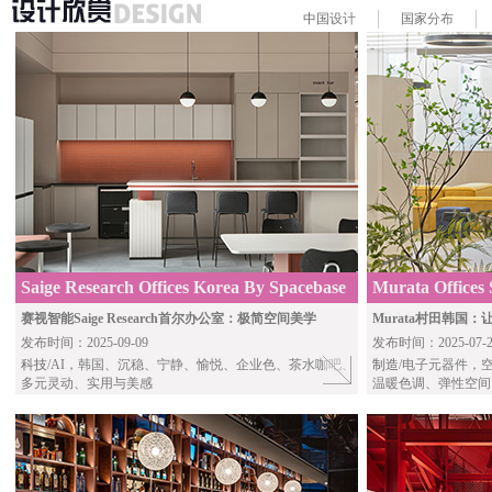
中国
设计
国家
分布
Saige Research Offices Korea By Spacebase
Murata Offices
SPACEBASE
赛视智能Saige Research首尔办公室：极简空间美学
Murata村田韩国
发布时间：2025-09-09
发布时间：2025-07-2
科技
/AI，韩国、沉稳、宁静、愉悦、企业色、茶水咖吧、
制造
/电子元器件，
多元灵动、实用与美感
温暖色调、弹性空间