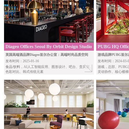
Diageo Offices Seoul By Orbit Design Studio
PUBG HQ Offic
英国高端酒品牌Diageo首尔办公室：高端时尚品质空间
游戏品牌PUBG首
发布时间：2025-01-16
发布时间：2024-03-0
食品/饮料
，AI人工智能应用、图形设计、吧台、贵宾室、
游戏
，总部、PUB
色彩对比、韩式传统元素
灵动协作、核心楼梯