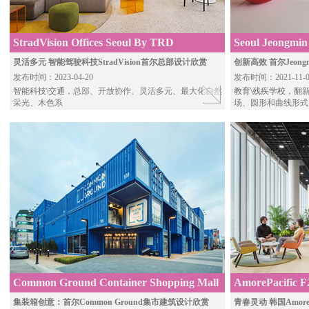
StradVision Offices Seoul By TRD
Seoul Jeongmin
灵活多元 智能驾驶科技StradVision首尔总部设计欣赏
创新高效 首尔Jeon
发布时间：2023-04-20
发布时间：2021-11-0
智能科技\交通
，总部、开放协作、灵活多元、最大化自然
教育\残疾学校
，翻
采光、木色系
场、圆形和曲线形式
Common Ground Container Shopping Mall
AmorePacific F
In Seoul By Urbantainer
集装箱创意：首尔Common Ground集市建筑设计欣赏
青春灵动 韩国Amor