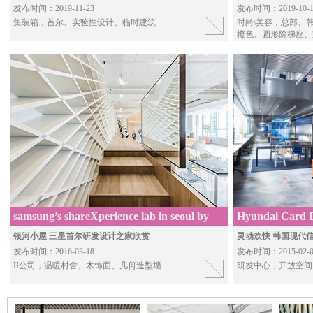
发布时间：2019-11-23
发布时间：2019-10-1
集装箱，首尔、实验性设计、临时建筑
时尚\美容，总部、
橙色、圆形阶梯座、家具
samsung’s shareXperience lab in seoul by
Hyundai Card D
aworks
银河小屋 三星首尔研发设计之家欣赏
灵动欢快 韩国现代
发布时间：2016-03-18
发布时间：2015-02-0
II公司，温暖村舍、木饰面、几何造型墙
研发中心，开放空间