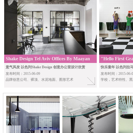
Shake Design Tel Aviv Offices By Maayan
"Hello First Gr
Reshef
Elementary Sch
意气风发 以色列Shake Design 创意办公室设计欣赏
快乐童年 以色列拉
发布时间：2015-06-09
发布时间：2015-06-0
品牌创意公司、裸顶、水泥地面、图形艺术
学校，艺术特性、黑