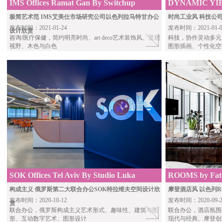
IMS Offices Ramat Gan By Switchup
DYNAMIC YIELD
ROY DAVID 
极简艺术范 IMS艾美仕市场研究公司以色列拉马特甘办公
时尚工业风 科技公司D
发布时间：2021-01-24
发布时间：2021-01-0
设计欣赏
咨询/医疗保健
，简约明亮时尚、art deco艺术装饰风、景观
科技
，协作灵动多元
视野、木色与白色
图形插画、个性化空
SOK Offices Tel Aviv By Studio Luka
ROOMS by Fatta
Ra’anana By Ro
构成主义 俄罗斯第二大联合办公SOK特拉维夫空间设计欣
摩登酒店风 以色列
发布时间：2020-10-12
发布时间：2020-09-2
赏
联合办公
，俄罗斯构成主义艺术形式、趣味性、建筑与图
联合办公
，酒店氛围
形、互动数字艺术、图形设计
现代与经典、摩登创