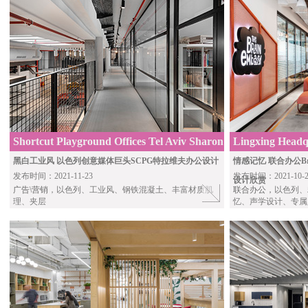
Shortcut Playground Offices Tel Aviv Sharon
Lingxing Headq
Weiser Architecture
Onexn
黑白工业风 以色列创意媒体巨头SCPG特拉维夫办公设计
情感记忆 联合办公Br
发布时间：2021-11-23
发布时间：2021-10-2
设计欣赏
广告\营销
，以色列、工业风、钢铁混凝土、丰富材质肌
联合办公，
以色列、
理、夹层
忆、声学设计、专属