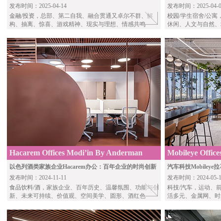
发布时间：2025-04-14
发布时间：2025-04-0
金融/投资
，总部、第二自我、融合贯通又卓尔不群、解
校园
/学生宿舍/公
构、抽离、惊喜、游戏精神、现实与理想、情感共鸣
休闲、人文与自然、
Hacarem Offices Modi’in By Anderman
Mobileye Offic
Architects
Studio
以色列酒类家族企业Hacarem办公：百年企业的时尚创新
汽车科技Mobile
发布时间：2024-11-11
发布时间：2024-05-1
食品饮料/酒
，家族企业、百年历史、温馨氛围、功能与创
科技
/
汽车
，运动、
新、未来可持续、价值观、空间美学、圆形、酒红色
活多元、金属网、时