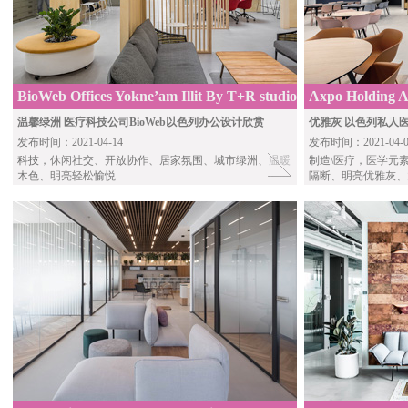
BioWeb Offices Yokne’am Illit By T+R studio
Axpo Holding 
City By BoND
温馨绿洲 医疗科技公司BioWeb以色列办公设计欣赏
优雅灰 以色列私人
发布时间：2021-04-14
发布时间：2021-04-0
科技
，休闲社交、开放协作、居家氛围、城市绿洲、温暖
制造\医疗，医学元
木色、明亮轻松愉悦
隔断、明亮优雅灰、