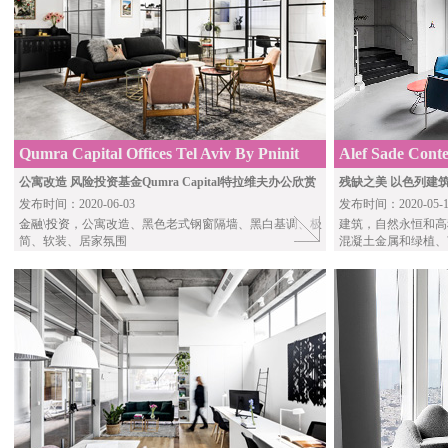
Qumra Capital Offices Tel Aviv By Pninit
Alef Sade Cont
Sharet Azulay
Roy David Stud
公寓改造 风险投资基金Qumra Capital特拉维夫办公欣赏
残缺之美 以色列建筑解
发布时间：2020-06-03
发布时间：2020-05-1
金融\投资
，公寓改造、黑色老式钢窗隔墙、黑白基调、极
建筑，自然永恒和高
简、软装、居家氛围
混凝土金属和绿植、