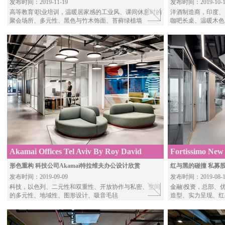
发布时间：2019-11-19
发布时间：2019-10-1
高等教育\职业培训，温暖居家感的工业风、课间休息时的
洋酒制造商，印度、
聚会场所、多元性、黑色与竹木饰面、苔藓绿植墙
咖吧长桌、温暖木色
Akamai Offices Tel Aviv By Roy David
Fortissimo New 
Studio
Architects
形色重构 科技公司Akamai特拉维夫办公设计欣赏
红与黑的碰撞 私募股权
发布时间：2019-09-09
发布时间：2019-08-1
科技
，以色列、二元性和双重性、开放协作与私密、空间
金融\投资
，总部、
的多元性、地域性、图形设计、吸音毛毡
造型、实力呈现、红