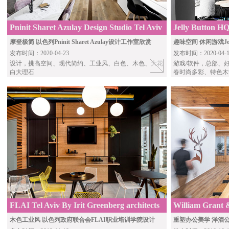
Pninit Sharet Azulay Design Studio Tel Aviv
Jelly Button H
Offices
Studio
摩登极简 以色列Pninit Sharet Azulay设计工作室欣赏
趣味空间 休闲游戏Jel
发布时间：2020-04-23
发布时间：2020-04-1
设计
，挑高空间、现代简约、工业风、白色、木色、大花
游戏/软件
，总部、
白大理石
春时尚多彩、特色木
FLAI Tel Aviv By Irit Greenberg architects
William Grant 
Design Plus
木色工业风 以色列政府联合会FLAI职业培训学院设计
重塑办公美学 洋酒公司Wi