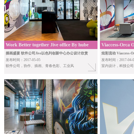
Work Better together Jive office By hube
Viaccess-Orca O
studio
插画盛宴 软件公司Jive以色列创新中心办公设计欣赏
炫彩流动 Viacces
发布时间：2017-05-05
发布时间：2017-04-0
软件公司
，协作、插画、青春色彩、工业风
室内设计，
科技公司