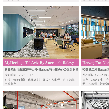
MyHeritage Tel Aviv By Auerbach Halevy
Herzog Fox Nee
Architects
Auerbach Halev
青春多彩 在线家谱平台MyHeritage特拉维夫办公设计欣赏
轻奢酒店风 Herzog
发布时间：2022-11-17
发布时间：2022-10-2
科技
，青春时尚、优雅多彩、开放协作多元、自主选择、
律所
，总部扩张、升
水鸭蓝色
元、木格栅、轻奢酒