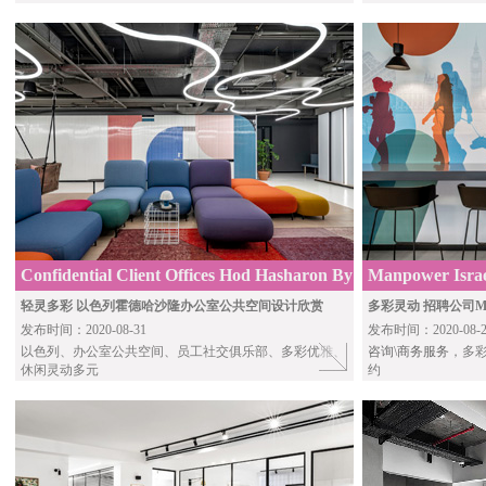
Confidential Client Offices Hod Hasharon By
Manpower Israel
Studio BA
Architects
轻灵多彩 以色列霍德哈沙隆办公室公共空间设计欣赏
多彩灵动 招聘公司M
发布时间：2020-08-31
发布时间：2020-08-2
以色列、办公室公共空间、员工社交俱乐部、多彩优雅、
咨询\商务服务
，多
休闲灵动多元
约