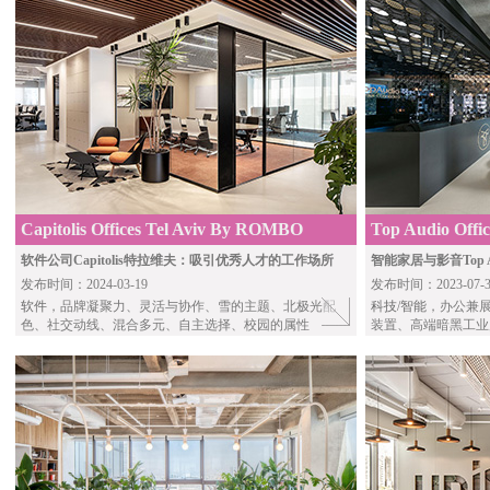
Capitolis Offices Tel Aviv By ROMBO
Top Audio Office
Architects
软件公司Capitolis特拉维夫：吸引优秀人才的工作场所
智能家居与影音Top
发布时间：2024-03-19
发布时间：2023-07-3
软件
，品牌凝聚力、灵活与协作、雪的主题、北极光配
科技/智能
，办公兼
色、社交动线、混合多元、自主选择、校园的属性
装置、高端暗黑工业