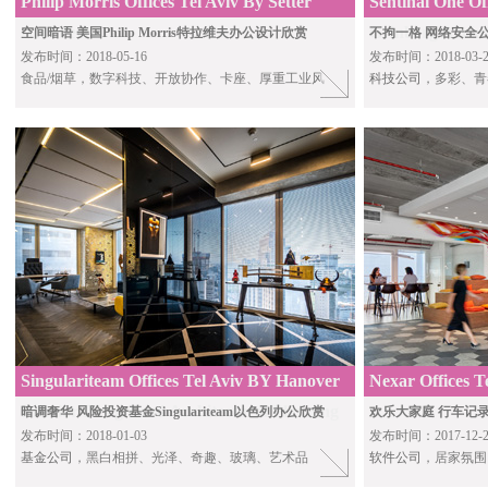
Philip Morris Offices Tel Aviv By Setter
Sentinal One Of
Architects
Grinberg Archit
空间暗语 美国Philip Morris特拉维夫办公设计欣赏
不拘一格 网络安全公司
发布时间：2018-05-16
发布时间：2018-03-2
食品/烟草，数字科技、开放协作、卡座、厚重工业风
科技公司
，多彩、青
Singulariteam Offices Tel Aviv BY Hanover
Nexar Offices T
Interior Design and Architectural Planning
暗调奢华 风险投资基金Singulariteam以色列办公欣赏
欢乐大家庭 行车记录
发布时间：2018-01-03
发布时间：2017-12-2
基金公司
，黑白相拼、光泽、奇趣、玻璃、艺术品
软件公司
，居家氛围