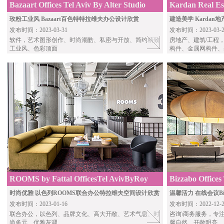
Bazaart Offices Tel Aviv By Alter Studio
Kardan Real Es
Shared Offices 
玫粉工业风 Bazaart百色特特拉维夫办公设计欣赏
建造美学 Kardan
发布时间：2023-03-31
发布时间：2023-03-2
软件
，艺术图形创作、时尚潮酷、私密与开放、简约精致
房地产
、
建筑/工程
工业风、色彩顶面
构件、金属网构件、
ROOMS by Fattal OfficesTel AvivByRoy
Bizzabo Offices
David Studio
时尚优雅 以色列ROOMS联合办公特拉维夫空间设计欣赏
温馨活力 在线会议B
发布时间：2023-01-16
发布时间：2022-12-2
联合办公
，以色列、品牌文化、高大开敞、艺术气息、时
咨询\商务服务
，专
尚多元、优雅灰调
馨自然、开敞明亮、