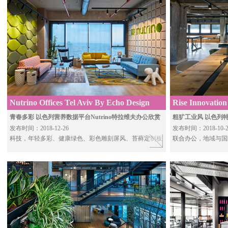
Nutrino Offices Tel Aviv By Echo Design
Rise Innovatio
Architects
青春多彩 以色列营养数据平台Nutrino特拉维夫办公欣赏
粗犷工业风 以色列特
发布时间：2018-12-26
发布时间：2018-10-2
科技
，年轻多彩、健康绿色、彩色雕刻屏风、苔藓定制板
联合办公
，地域与国