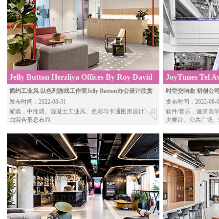
Jelly Button Herzliya Offices By Roy David
JoyTunes Tel Av
Architecture
Architecture
简约工业风 以色列游戏工作室Jelly Button办公设计欣赏
时空交响曲 初创公司
发布时间：2022-08-31
发布时间：2022-08-0
游戏，
中性调、混凝土工业风、色彩与卡通图形设计、自
软件/音乐
，建筑美
由混合形态布局
央舞台、公共广场、