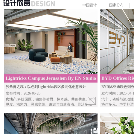
中国
设计
国家
分布
Lightricks Campus Jerusalem By EN Studio
BYD Offices Ri
A.R.Grinberg Ar
独角兽之境：以色列Lightricks园区多元化创意设计
BYD比亚迪以色列
发布时间：2026-06-26
发布时间：2026-04-1
房地产
/科技园区，独角兽哲思、惊奇感、共创共生、时间
汽车
，动感与流动性
厚度、治愈力、灵感交织、邂逅与自然流动、灵活多元
协作多元、声学舒适