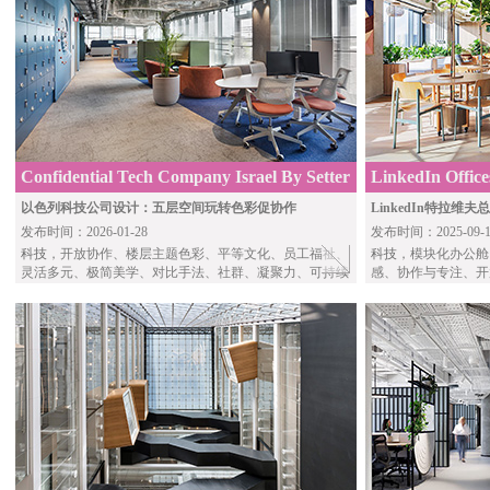
Confidential Tech Company Israel By Setter
LinkedIn Office
以色列科技公司设计：五层空间玩转色彩促协作
LinkedIn特拉
发布时间：2026-01-28
发布时间：2025-09-1
科技
，开放协作、楼层主题色彩、平等文化、员工福祉、
科技
，模块化办公舱
灵活多元、极简美学、对比手法、社群、凝聚力、可持续
感、协作与专注、开