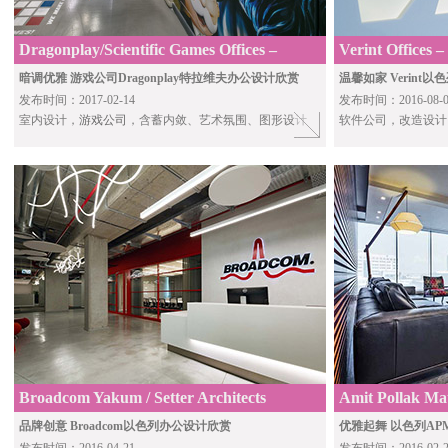
Dragonplay/Scientific Games Offices –
Verint Offices –
Ramat Ga
暗调优雅 游戏公司Dragonplay特拉维夫办公设计欣赏
温馨如家 Verint
发布时间：2017-02-14
发布时间：2016-08-0
室内设计，
游戏公司
，含蓄内敛、艺术氛围、图形设计
软件公司，改造设计
Broadcom Yakum / Setter Architects
Amit Pollak Mat
Aviv
品牌创意 Broadcom以色列办公设计欣赏
优雅起舞 以色列AP