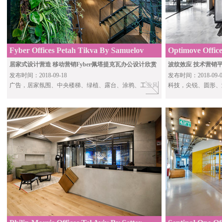
Fyber Offices Petah Tikva By Samuelov
Optimove Office
Studio
David
居家式设计营造 移动营销Fyber佩塔提克瓦办公设计欣赏
波纹效应 技术营销平
发布时间：2018-09-18
发布时间：2018-09-0
广告
，居家氛围、中央楼梯、绿植、露台、涂鸦、工业风
科技
，尖锐、圆形、