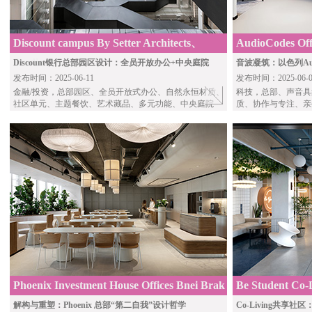
Discount campus By Setter Architects、
AudioCodes Off
Studio BA
Studio
Discount银行总部园区设计：全员开放办公+中央庭院
音波凝筑：以色列Aud
发布时间：2025-06-11
发布时间：2025-06-0
金融/投资
，总部园区、全员开放式办公、自然永恒材质、
科技
，总部、声音具
社区单元、主题餐饮、艺术藏品、多元功能、中央庭院
质、协作与专注、亲
Phoenix Investment House Offices Bnei Brak
Be Student Co-
STUDIO
解构与重塑：Phoenix 总部“第二自我”设计哲学
Co-Living共享