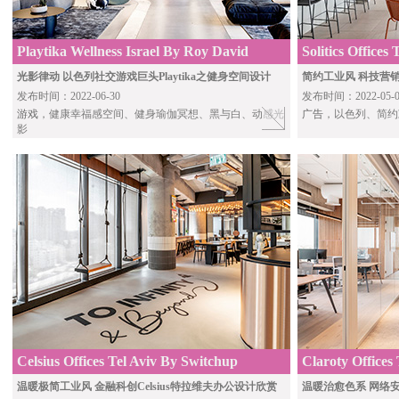
Playtika Wellness Israel By Roy David
Solitics Offices
Architecture
光影律动 以色列社交游戏巨头Playtika之健身空间设计
简约工业风 科技营销平
发布时间：2022-06-30
发布时间：2022-05-0
游戏
，健康幸福感空间、健身瑜伽冥想、黑与白、动感光
广告
，以色列、简约
影
Celsius Offices Tel Aviv By Switchup
Claroty Offices
温暖极简工业风 金融科创Celsius特拉维夫办公设计欣赏
温暖治愈色系 网络安