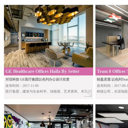
GE Healthcare Offices Haifa By Setter
Team 8 Offices
Architects
Skorka Architec
对话科技 GE医疗集团以色列办公设计欣赏
轻盈灵透 以色列Te
发布时间：2017-11-06
发布时间：2017-08-1
医疗集团，建筑与生命科学、绿植墙、艺术屏风、木曲面
科技公司
，水泥地面