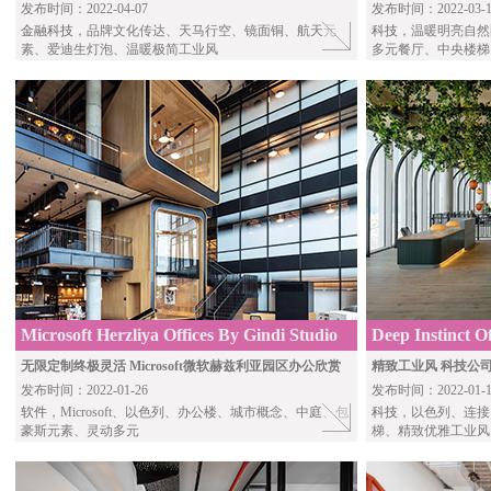
发布时间：2022-04-07
发布时间：2022-03-1
金融科技
，品牌文化传达、天马行空、镜面铜、航天元
科技
，温暖明亮自然
素、爱迪生灯泡、温暖极简工业风
多元餐厅、中央楼梯
Microsoft Herzliya Offices By Gindi Studio
Deep Instinct Of
Studio Architec
无限定制终极灵活 Microsoft微软赫兹利亚园区办公欣赏
精致工业风 科技公司De
发布时间：2022-01-26
发布时间：2022-01-1
软件
，Microsoft、以色列、办公楼、城市概念、中庭、包
科技
，以色列、连接、
豪斯元素、灵动多元
梯、精致优雅工业风