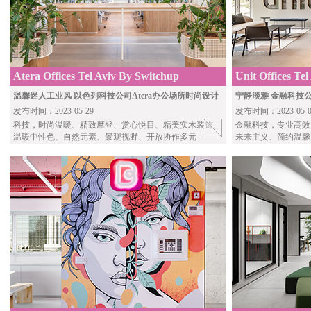
Atera Offices Tel Aviv By Switchup
Unit Offices Te
温馨迷人工业风 以色列科技公司Atera办公场所时尚设计
宁静淡雅 金融科技公
发布时间：2023-05-29
发布时间：2023-05-0
科技
，时尚温暖、精致摩登、赏心悦目、精美实木装饰、
金融科技
，专业高效
温暖中性色、自然元素、景观视野、开放协作多元
未来主义、简约温馨